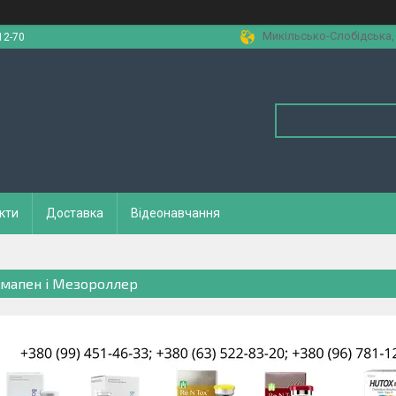
Микільсько-Слобідська, 1
12-70
кти
Доставка
Відеонавчання
мапен і Мезороллер