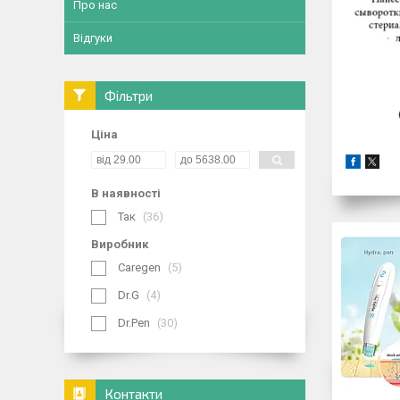
Про нас
Відгуки
Фільтри
Ціна
В наявності
Так
36
Виробник
Caregen
5
Dr.G
4
Dr.Pen
30
Контакти