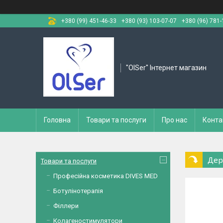
+380 (99) 451-46-33
+380 (93) 103-07-07
+380 (96) 781-
"OlSer" Інтернет магазин
Головна
Товари та послуги
Про нас
Конта
Дер
Товари та послуги
Професійна косметика DIVES MED
Ботулінотерапія
Філлери
Колагеностимулятори