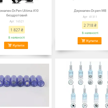
мапен Dr.Pen Ultima A10
Дермапен Dr.pen M8
бездротовий
41311
16521
2 718 ₴
1 827 ₴
В наявності
В наявності
Купити
Купити