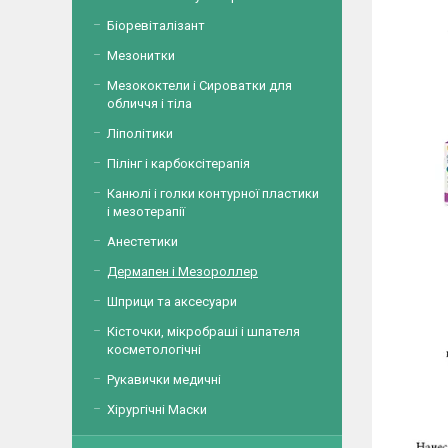
Біоревіталізант
Мезонитки
Мезококтели і Сироватки для
обличчя і тіла
Ліполітики
Пілінг і карбоксітерапія
Канюлі і голки контурної пластики
і мезотерапії
Анестетики
Дермапен і Мезороллер
Шприци та аксесуари
Кісточки, мікробраші і шпателя
косметологічні
Рукавички медичні
Хірургічні Маски