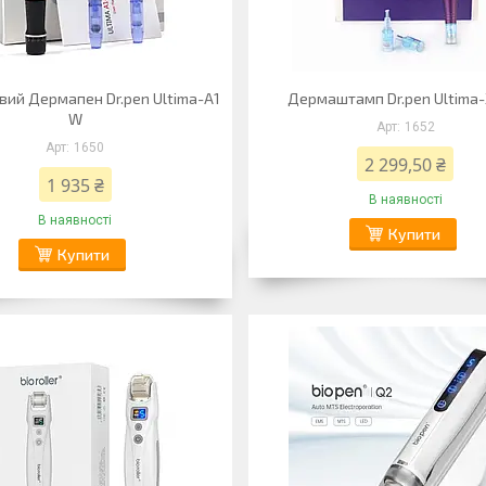
вий Дермапен Dr.pen Ultima-A1
Дермаштамп Dr.pen Ultima
W
1652
1650
2 299,50 ₴
1 935 ₴
В наявності
В наявності
Купити
Купити