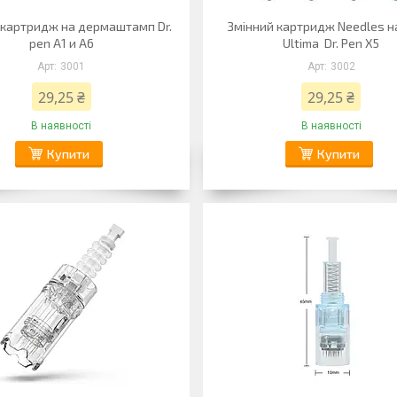
 картридж на дермаштамп Dr.
Змінний картридж Needles н
pen A1 и A6
Ultima Dr. Pen X5
3001
3002
29,25 ₴
29,25 ₴
В наявності
В наявності
Купити
Купити