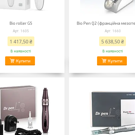
Bio roller G5
Bio Pen Q2 (фракційна мезоте
1605
1660
1 417,50 ₴
5 638,50 ₴
В наявності
В наявності
Купити
Купити