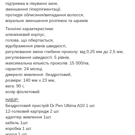
підтримка в лікуванні акне,
зменшення гіперпігментації,
протидія облисіння/випадання волосся,
візуальне зменшення розтяжок та шрамів
Технічні характеристики:
алюмінієвий корпус,
голова, що обертається,
відображення рівнів швидкості,
регулювання зміни глибини проколу: від 0,25 мм до 2,5 мм,
регулювання швидкості: 5 рівнів,
максимальна кількість проколів: 15 000/хв,
гарантія: 24 місяці,
джерело живлення: бездротовий,
розміри: 140 мм х 23 мм,
вага: 90 г,
колір фіолетовий.
НАБІР:
Бездротовий пристрій Dr.Pen Ultima A10 1 шт.
12-голковий картридж 2 шт.
адаптер живлення 1шт.
кабель 1шт.
коробка 1 шт.
чохол 1 шт.