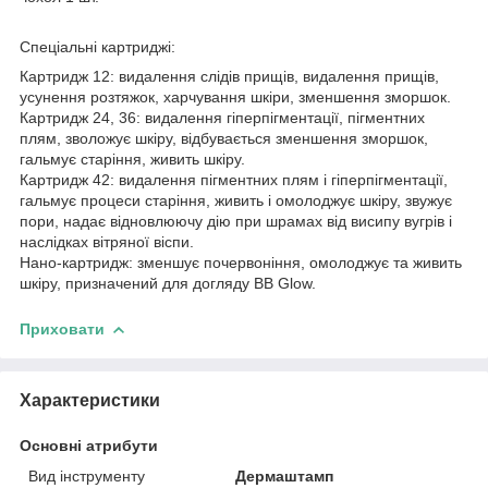
Спеціальні картриджі:
Картридж 12: видалення слідів прищів, видалення прищів,
усунення розтяжок, харчування шкіри, зменшення зморшок.
Картридж 24, 36: видалення гіперпігментації, пігментних
плям, зволожує шкіру, відбувається зменшення зморшок,
гальмує старіння, живить шкіру.
Картридж 42: видалення пігментних плям і гіперпігментації,
гальмує процеси старіння, живить і омолоджує шкіру, звужує
пори, надає відновлюючу дію при шрамах від висипу вугрів і
наслідках вітряної віспи.
Нано-картридж: зменшує почервоніння, омолоджує та живить
шкіру, призначений для догляду BB Glow.
Приховати
Характеристики
Основні атрибути
Вид інструменту
Дермаштамп