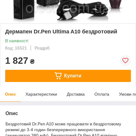
Дермапен Dr.Pen Ultima A10 бездротовий
В наявності
Код: 16521
Роздріб
1 827
₴
Купити
Опис
Характеристики
Доставка
Оплата
Умови п
Опис
Бездротовий Dr.Pen A10 може працювати в бездротовому
режимі до 3-4 годин безперервного використання
(акумулятор 380 мАг). Бездротовий Dr.Pen A10 відмінно