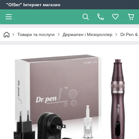
"OlSer" Інтернет магазин
Товари та послуги
Дермапен і Мезороллер
Dr.Pen &