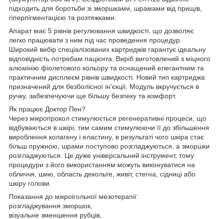
підходить для боротьби зі зморшками, шрамами від прищів,
гіперпігментацією та розтяжками.
Апарат має 5 рівнів регулювання швидкості, що дозволяє
легко працювати з ним під час проведення процедур.
Широкий вибір спеціалізованих картриджів гарантує ідеальну
відповідність потребам пацієнта. Виріб виготовлений з міцного
алюмінію фіолетового кольору та оснащений елегантним та
практичним дисплеєм рівнів швидкості. Новий тип картриджа
призначений для безболісної ін'єкції. Модуль вкручується в
ручку, забезпечуючи ще більшу безпеку та комфорт.
Як працює Доктор Пен?
Через мікропрокол стимулюється регенеративні процеси, що
відбуваються в шкірі, тим самим стимулюючи її до збільшення
вироблення колагену і еластину, в результаті чого шкіра стає
більш пружною, шрами поступово розгладжуються, а зморшки
розгладжуються. Це дуже універсальний інструмент, тому
процедури з його використанням можуть виконуватися на
обличчя, шию, область декольте, живіт, стегна, сідниці або
шкіру голови.
Показання до мікроігольної мезотерапії:
розгладжування зморшок,
візуальне зменшення рубців,