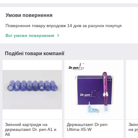
Умови повернення
Повернення товару впродовж 14 днів за рахунок покупця
Всі умови повернення
Подібні товари компанії
Змінний картридж на
Дермаштамп Dr.pen
Змін
дермаштамп Dr. pen A1 и
Ultima-X5-W
на р
A6