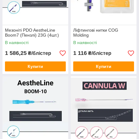
Мезоніті PDO AestheLine
Ліфтингові нитки COG
Boom7 (Пензлі) 23G (4шт.)
Molding
В наявності
В наявності
1 586,25
1 116
₴/блістер
₴/блістер
Купити
Купити