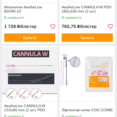
Мезонитки AestheLine
AestheLine CANNULA W PDO
BOOM-10
18Gx100 mm (2 шт.)
В наявності
В наявності
1 728
762,75
₴/блістер
₴/блістер
Купити
Купити
AestheLine CANNULA W
21Gх60 mm (2 шт.) PDO
Ліфтингові нитки COG COMBI
В наявності
В наявності