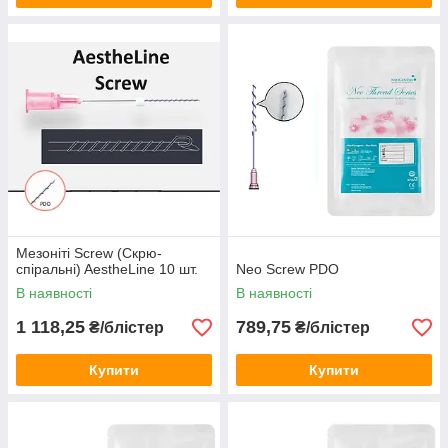
Мезоніті Screw (Скрю-
спіральні) AestheLine 10 шт.
Neo Screw PDO
В наявності
В наявності
1 118,25
789,75
₴/блістер
₴/блістер
Купити
Купити