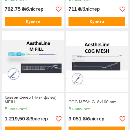
762,75
711
₴/блістер
₴/блістер
Купити
Купити
Каверн філер (Нити філер)
MFILL
COG MESH G18x100 mm
В наявності
В наявності
1 219,50
3 051
₴/блістер
₴/блістер