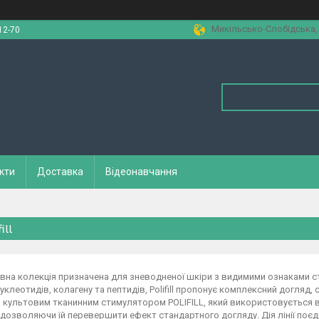
Микільсько-Слобідська, 1
12-70
кти
Доставка
Відеонавчання
ill
на колекція призначена для зневодненої шкіри з видимими ознаками ст
нуклеотидів, колагену та пептидів, Polifill пропонує комплексний догляд, 
 культовим тканинним стимулятором POLIFILL, який використовується в 
дозволяючи їй перевершити ефект стандартного догляду. Дія лінії поєд