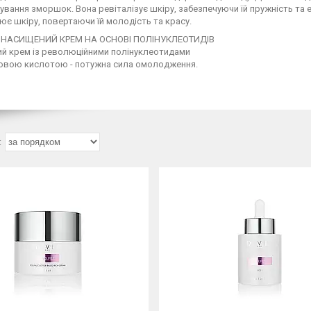
вання зморшок. Вона ревіталізує шкіру, забезпечуючи їй пружність та елас
є шкіру, повертаючи їй молодість та красу.
- НАСИЩЕНИЙ КРЕМ НА ОСНОВІ ПОЛІНУКЛЕОТИДІВ
ий крем із революційними полінуклеотидами
оновою кислотою - потужна сила омолодження.