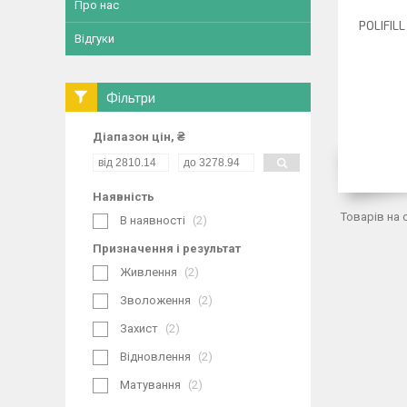
Про нас
POLIFIL
Відгуки
Фільтри
Діапазон цін, ₴
Наявність
В наявності
2
Призначення і результат
Живлення
2
Зволоження
2
Захист
2
Відновлення
2
Матування
2