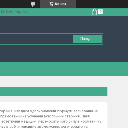
Кошик
3, Київ, Україна
Пошук...
аріння. Завдяки вдосконаленій формулі, заснованій на
спрямований на усунення всіх причин старіння. Лінія,
естетичній медицині, переносить його силу в косметичну
нує в собі інтенсивне зволоження, регенерацію та