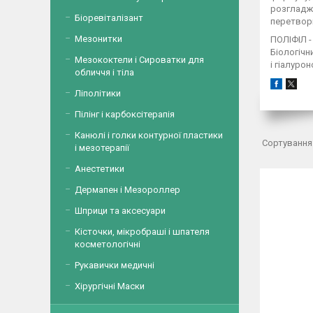
розгладжу
Біоревіталізант
перетворю
Мезонитки
ПОЛІФІЛ 
Біологічн
Мезококтели і Сироватки для
і гіалур
обличчя і тіла
Ліполітики
Пілінг і карбоксітерапія
Канюлі і голки контурної пластики
і мезотерапії
Анестетики
Дермапен і Мезороллер
Шприци та аксесуари
Кісточки, мікробраші і шпателя
косметологічні
Рукавички медичні
Хірургічні Маски