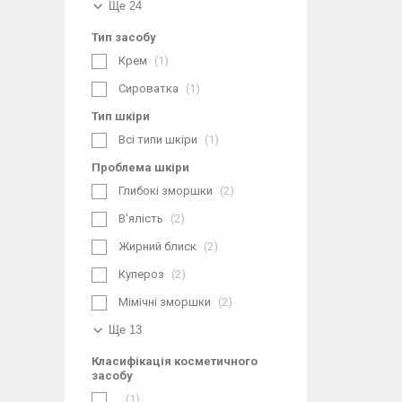
Ще 24
Тип засобу
Крем
1
Сироватка
1
Тип шкіри
Всі типи шкіри
1
Проблема шкіри
Глибокі зморшки
2
В'ялість
2
Жирний блиск
2
Купероз
2
Мімічні зморшки
2
Ще 13
Класифікація косметичного
засобу
1