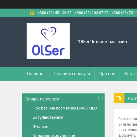
+380 (99) 451-46-33
+380 (93) 103-07-07
+380 (96) 781-
"OlSer" Інтернет магазин
Головна
Товари та послуги
Про нас
Конта
Polif
Товари та послуги
Професійна косметика DIVES MED
Ботулінотерапія
Ексклюзив
силі полі
Філлери
натхненна
формулу, 
Колагеностимулятори