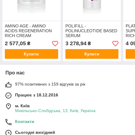
AMINO AGE - AMINO
POLIFILL -
PLAT
ACIDS REGENERATION
POLINUCLEOTIDE BASED
SUP
RICH CREAM
SERUM
RIC
2 577,05
3 278,94
4 0
₴
₴
Купити
Купити
Про нас
97% позитивних з 159 відгуків за рік
Працює з 18.12.2016
м. Київ
Микільсько-Слобідська, 13, Київ, Україна
Контакти
Сьогодні вихідний