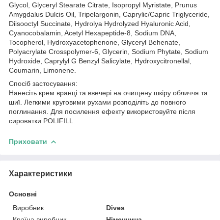
Glycol, Glyceryl Stearate Citrate, Isopropyl Myristate, Prunus
Amygdalus Dulcis Oil, Tripelargonin, Caprylic/Capric Triglyceride,
Diisooctyl Succinate, Hydrolya Hydrolyzed Hyaluronic Acid,
Cyanocobalamin, Acetyl Hexapeptide-8, Sodium DNA,
Tocopherol, Hydroxyacetophenone, Glyceryl Behenate,
Polyacrylate Crosspolymer-6, Glycerin, Sodium Phytate, Sodium
Hydroxide, Caprylyl G Benzyl Salicylate, Hydroxycitronellal,
Coumarin, Limonene.
Спосіб застосування:
Нанесіть крем вранці та ввечері на очищену шкіру обличчя та
шиї. Легкими круговими рухами розподіліть до повного
поглинання. Для посилення ефекту використовуйте після
сироватки POLIFILL.
Приховати
Характеристики
Основні
Виробник
Dives
Країна виробник
Німеччина