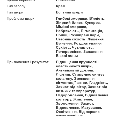
Тип засобу
Крем
Тип шкіри
Всі типи шкіри
Проблема шкіри
Глибокі зморшки, В'ялість,
Жирний блиск, Купероз,
Мімічні зморшки,
Набряклість, Пігментація,
Прищі, Розширені пори,
Сезонна сухість, Лущення,
В'янення, Роздратування,
Сухість, Чутливість,
Почервоніння, Запалення,
Вікові зміни
Призначення і результат
Підвищення пружності і
еластичності шкіри,
Антивіковий догляд,
Ліфтинг, Стимулює синтез
колагену, Зменшення
пігментації шкіри, Гладкість,
Захист від вітру, Захист від
низьких темпрератур,
Оздоровлення, Відновлення
кольору, Живлення,
Зволоження, Захист,
Відновлення, Матування,
Освітлення, Від перших
ознак старіння,