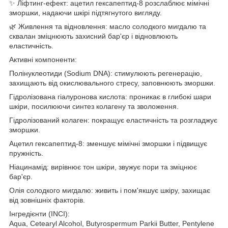
✨ Ліфтинг-ефект: ацетил гексапептид-8 розслаблює мімічні
зморшки, надаючи шкірі підтягнутого вигляду.
🌿 Живлення та відновлення: масло солодкого мигдалю та
сквалан зміцнюють захисний бар'єр і відновлюють
еластичність.
Активні компоненти:
Полінуклеотиди (Sodium DNA): стимулюють регенерацію,
захищають від окислювального стресу, заповнюють зморшки.
Гідролізована гіалуронова кислота: проникає в глибокі шари
шкіри, посилюючи синтез колагену та зволоження.
Гідролізований колаген: покращує еластичність та розгладжує
зморшки.
Ацетил гексапептид-8: зменшує мімічні зморшки і підвищує
пружність.
Ніацинамід: вирівнює тон шкіри, звужує пори та зміцнює
бар'єр.
Олія солодкого мигдалю: живить і пом'якшує шкіру, захищає
від зовнішніх факторів.
Інгредієнти (INCI):
Aqua, Cetearyl Alcohol, Butyrospermum Parkii Butter, Pentylene