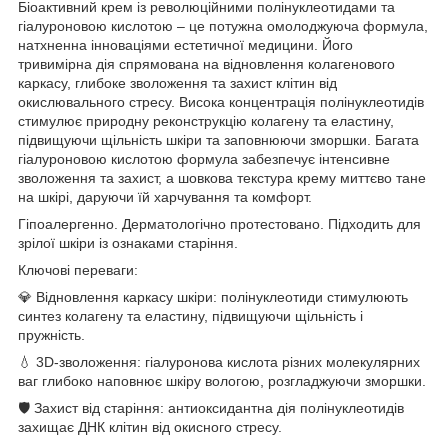
Біоактивний крем із революційними полінуклеотидами та
гіалуроновою кислотою – це потужна омолоджуюча формула,
натхненна інноваціями естетичної медицини. Його
тривимірна дія спрямована на відновлення колагенового
каркасу, глибоке зволоження та захист клітин від
окислювального стресу. Висока концентрація полінуклеотидів
стимулює природну реконструкцію колагену та еластину,
підвищуючи щільність шкіри та заповнюючи зморшки. Багата
гіалуроновою кислотою формула забезпечує інтенсивне
зволоження та захист, а шовкова текстура крему миттєво тане
на шкірі, даруючи їй харчування та комфорт.
Гіпоалергенно. Дерматологічно протестовано. Підходить для
зрілої шкіри із ознаками старіння.
Ключові переваги:
💎 Відновлення каркасу шкіри: полінуклеотиди стимулюють
синтез колагену та еластину, підвищуючи щільність і
пружність.
💧 3D-зволоження: гіалуронова кислота різних молекулярних
ваг глибоко наповнює шкіру вологою, розгладжуючи зморшки.
🛡️ Захист від старіння: антиоксидантна дія полінуклеотидів
захищає ДНК клітин від окисного стресу.