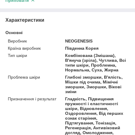
Приховати
Характеристики
Основні
Виробник
NEOGENESIS
Країна виробник
Південна Корея
Тип шкіри
Комбінована (Змішана),
В'януча (зріла), Чутлива, Всі
типи шкіри, Проблемна,
Нормальна, Суха, Жирна
Проблема шкіри
Глибокі зморшки, В'ялість,
Мішки під очима, Мімічні
зморшки, Зморшки, Вікові
зміни
Призначення і результат
Гладкість, Підвищення
пружності і еластичності
шкіри, Відновлення,
Оздоровлення, Від перших
ознак старіння,
Підтягування, Тонізація,
Регенерація, Антивіковий
догляд, Омолодження,