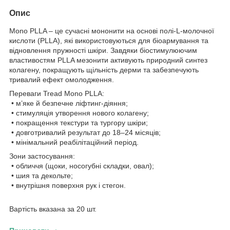
Опис
Mono PLLA – це сучасні мононити на основі полі-L-молочної
кислоти (PLLA), які використовуються для біоармування та
відновлення пружності шкіри. Завдяки біостимулюючим
властивостям PLLA мезонити активують природний синтез
колагену, покращують щільність дерми та забезпечують
тривалий ефект омолодження.
Переваги Tread Mono PLLA:
• м’яке й безпечне ліфтинг-діяння;
• стимуляція утворення нового колагену;
• покращення текстури та тургору шкіри;
• довготривалий результат до 18–24 місяців;
• мінімальний реабілітаційний період.
Зони застосування:
• обличчя (щоки, носогубні складки, овал);
• шия та декольте;
• внутрішня поверхня рук і стегон.
Вартість вказана за 20 шт.