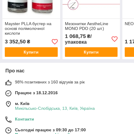
Mayster PLLA бустер на
Мезонитки AestheLine
NEO
основі полімолочної
MONO PDO (20 шт.)
кислоти
1 068,75
₴/
3 352,50
1 1
₴
упаковка
Купити
Купити
Про нас
98% позитивних з 160 відгуків за рік
Працює з 18.12.2016
м. Київ
Микільсько-Слобідська, 13, Київ, Україна
Контакти
Сьогодні працює з 09:30 до 17:00