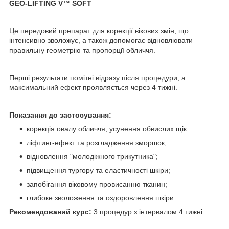
GEO-LIFTING V™ SOFT
Це передовий препарат для корекції вікових змін, що
інтенсивно зволожує, а також допомогає відновлювати
правильну геометрію та пропорції обличчя.
Перші результати помітні відразу після процедури, а
максимальний ефект проявляється через 4 тижні.
Показання до застосування:
корекція овалу обличчя, усунення обвислих щік
ліфтинг-ефект та розгладження зморшок;
відновлення "молодіжного трикутника";
підвищення тургору та еластичності шкіри;
запобігання віковому провисанню тканин;
глибоке зволоження та оздоровлення шкіри.
Рекомендований курс:
3 процедур з інтервалом 4 тижні.