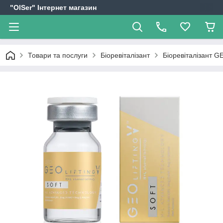
"OlSer" Інтернет магазин
Товари та послуги
Біоревіталізант
Біоревіталізант 