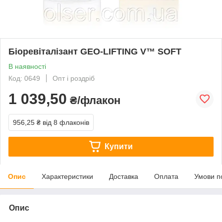
Біоревіталізант GEO-LIFTING V™ SOFT
В наявності
Код: 0649
Опт і роздріб
1 039,50
₴/флакон
956,25 ₴
від 8 флаконів
Купити
Опис
Характеристики
Доставка
Оплата
Умови п
Опис