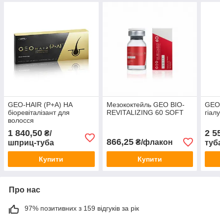
GEO-HAIR (P+A) HA
Мезококтейль GEO BIO-
GEO-
біоревіталізант для
REVITALIZING 60 SOFT
гіал
волосся
1 840,50
2 5
₴/
866,25
₴/флакон
шприц-туба
туб
Купити
Купити
Про нас
97% позитивних з 159 відгуків за рік