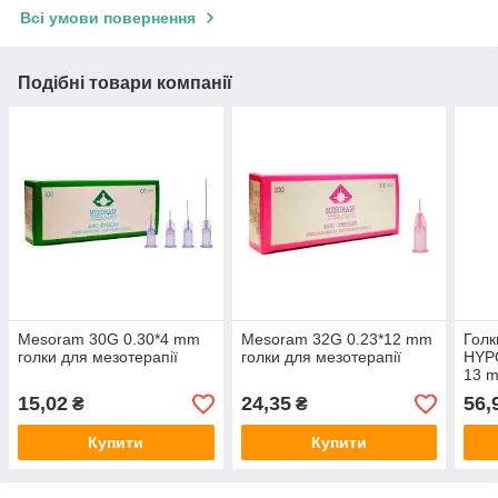
Всі умови повернення
Подібні товари компанії
Mesoram 30G 0.30*4 mm
Mesoram 32G 0.23*12 mm
Голк
голки для мезотерапії
голки для мезотерапії
HYP
13 
15,02
24,35
56,
₴
₴
Купити
Купити