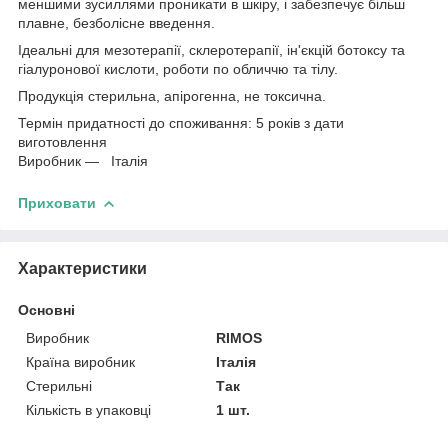
меншими зусиллями проникати в шкіру, і забезпечує більш
плавне, безболісне введення.
Ідеальні для мезотерапії, склеротерапії, ін'єкцій ботоксу та
гіалуронової кислоти, роботи по обличчю та тілу.
Продукція стерильна, апірогенна, не токсична.
Термін придатності до споживання: 5 років з дати
виготовлення
Виробник — Італія
Приховати
Характеристики
Основні
Виробник
RIMOS
Країна виробник
Італія
Стерильні
Так
Кількість в упаковці
1 шт.