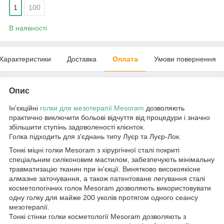
1
100
В наявності
Характеристики
Доставка
Оплата
Умови повернення
Опис
Ін'єкційні
голки для мезотерапії
Mesoram
дозволяють
практично виключити больові відчуття від процедури і значно
збільшити ступінь задоволеності клієнток.
Голка підходить для з'єднань типу Луєр та Луєр-Лок.
Тонкі міцні голки Mesoram з хірургічної сталі покриті
спеціальним силіконовим мастилом, забезпечують мінімальну
травматизацію тканин при ін'єкції. Винятково високоякісне
алмазне заточування, а також патентоване легування сталі
косметологічних голок Mesoram дозволяють використовувати
одну голку для майже 200 уколів протягом одного сеансу
мезотерапії.
Тонкі стінки голки косметології Mesoram дозволяють з