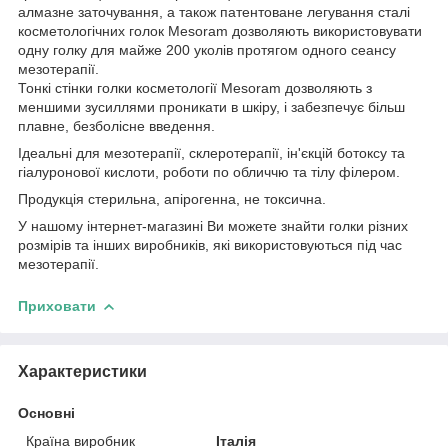
алмазне заточування, а також патентоване легування сталі
косметологічних голок Mesoram дозволяють використовувати
одну голку для майже 200 уколів протягом одного сеансу
мезотерапії.
Тонкі стінки голки косметології Mesoram дозволяють з
меншими зусиллями проникати в шкіру, і забезпечує більш
плавне, безболісне введення.
Ідеальні для мезотерапії, склеротерапії, ін'єкцій ботоксу та
гіалуронової кислоти, роботи по обличчю та тілу філером.
Продукція стерильна, апірогенна, не токсична.
У нашому інтернет-магазині Ви можете знайти голки різних
розмірів та інших виробників, які використовуються під час
мезотерапії.
Приховати
Характеристики
Основні
Країна виробник
Італія