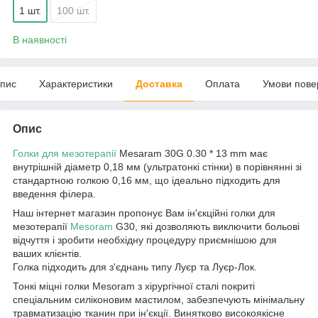
1 шт.
100 шт.
В наявності
пис
Характеристики
Доставка
Оплата
Умови пове
Опис
Голки для мезотерапії
Mesaram 30G 0.30 * 13 mm має
внутрішній діаметр 0,18 мм (ультратонкі стінки) в порівнянні зі
стандартною голкою 0,16 мм, що ідеально підходить для
введення філера.
Наш інтернет магазин пропонує Вам ін'єкційні голки для
мезотерапії
Mesoram
G30, які дозволяють виключити больові
відчуття і зробити необхідну процедуру приємнішою для
ваших клієнтів.
Голка підходить для з'єднань типу Луєр та Луєр-Лок.
Тонкі міцні голки Mesoram з хірургічної сталі покриті
спеціальним силіконовим мастилом, забезпечують мінімальну
травматизацію тканин при ін'єкції. Винятково високоякісне