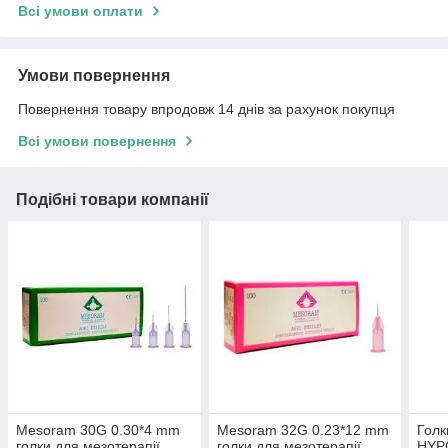
Всі умови оплати
Умови повернення
Повернення товару впродовж 14 днів за рахунок покупця
Всі умови повернення
Подібні товари компанії
Mesoram 30G 0.30*4 mm
Mesoram 32G 0.23*12 mm
Голк
голки для мезотерапії
голки для мезотерапії
HYP