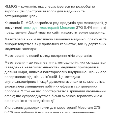
RI.MOS – компанія, яка спеціалізується на розробці та
виробництві пристроїв та голок для медичних та
ветеринарних цілей.
Компанія RI.MOS розробила ряд продуктів для мезотерапії, у
тому числі
голки для мезотерапії
Mesoram
27G 0.4*6 mm, які
представлені Вашій увазі на сайті нашого інтернет магазину.
Мезотерапія нині є частиною звичайної медичної практики та
використовується як у приватних кабінетах, так і у державних
медичних закладах.
Мезотерапія є новий метод введення ліків в організм.
Мезотерапія - це терапевтична методологія, яка складається
із введення невеликих кількостей медичних припаратів в
ділянки шкіри, шляхом багаторазових внутрішньошкірних або
поверхневих підшкірних ін'єкцій. Ця методика
внутрішньошкірних ін'єкцій дозволяє зменшити кількість ліків,
викликаючи зменшення побічних ефектів та ятрогенних
проблем. У той же час спостерігається тривалий лікувальний
ефект, що супроводжується більш високою терапевтичною
ефективністю та швидкістю дії.
Ультратонкі діаметри голки для мезотерапії Mesoram 27G
0.4*6 mm роблять її чудовим для склеротерапевтичних