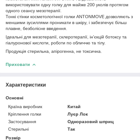
використовувати одну голку для майже 200 уколів протягом
одного сеансу мезотерапії.
Тонкі стінки косметологічної голки ANTONMOVE дозволяють з
меншими зусиллями проникати в шкіру, і забезпечує більш
плавне, безболісне введення.
Ідеальні для мезотерапії, склеротерапії, ін'єкцій ботоксу та
гіалуронової кислоти, роботи по обличчю та тілу.
Продукція стерильна, апірогенна, не токсична.
Приховати
Характеристики
Основні
Країна виробник
Китай
Кріплення голки
Луєр Лок
Застосування
Одноразовий шприц
Стерильні
Так
Розмір