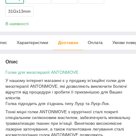
31Gx13mm
В наявності
пис
Характеристики
Доставка
Оплата
Умови пове
Опис
Голки для мезотерапії
ANTONMOVE
У нашому інтернет магазині є у продажу ін'єкційні голки для
мезотерапії ANTONMOVE, які дозволяють виключити болючі
відчуття від процедури і зробити її приємнішою для Ваших
клієнтів.
Голка підходить для з'єднань типу Луєр та Луєр-Лок.
Тонкі міцні голки ANTONMOVE з хірургічної сталі покриті
спеціальним силіконовим мастилом, забезпечують мінімальну
травматизацію тканин при ін'єкції. Винятково високоякісне
лазерне заточування, а також патентоване легування сталі
косметологічних голок ANTONMOVE дозволяють