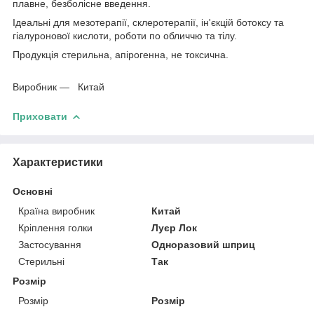
плавне, безболісне введення.
Ідеальні для мезотерапії, склеротерапії, ін'єкцій ботоксу та
гіалуронової кислоти, роботи по обличчю та тілу.
Продукція стерильна, апірогенна, не токсична.
Виробник — Китай
Приховати
Характеристики
Основні
Країна виробник
Китай
Кріплення голки
Луєр Лок
Застосування
Одноразовий шприц
Стерильні
Так
Розмір
Розмір
Розмір