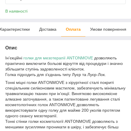
В наявності
Характеристики
Доставка
Оплата
Умови повернення
Опис
Ін'єкційні
голки для мезотерапії
ANTONMOVE
дозволяють
практично виключити больові відчуття від процедури і значно
збільшити ступінь задоволеності клієнток.
Голка підходить для з'єднань типу Луєр та Луєр-Лок.
Тонкі міцні голки ANTONMOVE з хірургічної сталі покриті
спеціальним силіконовим мастилом, забезпечують мінімальну
травматизацію тканин при ін'єкції. Винятково високоякісне
алмазне заточування, а також патентоване легування сталі
косметологічних голок ANTONMOVE дозволяють
використовувати одну голку для майже 200 уколів протягом
одного сеансу мезотерапії.
Тонкі стінки голки косметології ANTONMOVE дозволяють з
меншими зусиллями проникати в шкіру, і забезпечує більш