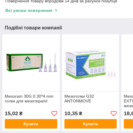
Повернення товару впродовж 14 днів за рахунок покупця
Всі умови повернення
Подібні товари компанії
Mesoram 30G 0.30*4 mm
Мезоголки G32
Meso
голки для мезотерапії
ANTONMOVE
EXTW
мезо
(над
15,02
10,35
18,
₴
₴
Купити
Купити