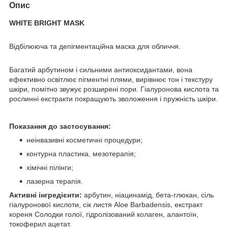
Опис
WHITE BRIGHT MASK
Відбілююча та депігментаційна маска для обличчя.
Багатий арбутином і сильними антиоксидантами, вона
ефективно освітлює пігментні плями, вирівнює тон і текстуру
шкіри, помітно звужує розширені пори. Гіалуронова кислота та
рослинні екстракти покращують зволоження і пружність шкіри.
Показання до застосування:
неінвазивні косметичні процедури;
контурна пластика, мезотерапія;
хімічні пілінги;
лазерна терапія.
Активні інгредієнти:
арбутин, ніацинамід, бета-глюкан, сіль
гіалуронової кислоти, сік листя Aloe Barbadensis, екстракт
кореня Солодки голої, гідролізований колаген, алантоїн,
токоферил ацетат.