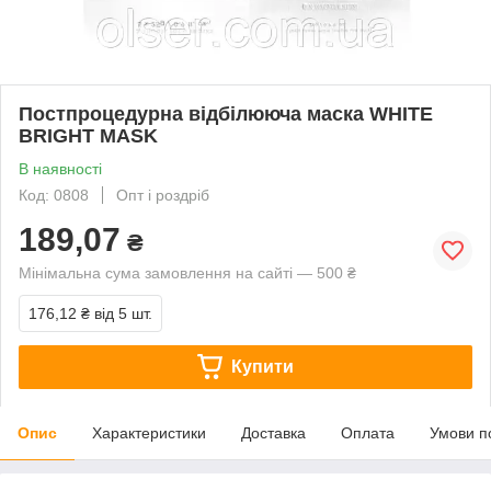
Постпроцедурна відбілююча маска WHITE
BRIGHT MASK
В наявності
Код: 0808
Опт і роздріб
189,07
₴
Мінімальна сума замовлення на сайті — 500 ₴
176,12 ₴
від 5 шт.
Купити
Опис
Характеристики
Доставка
Оплата
Умови п