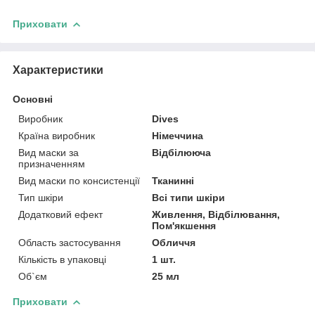
Приховати
Характеристики
Основні
Виробник
Dives
Країна виробник
Німеччина
Вид маски за
Відбілююча
призначенням
Вид маски по консистенції
Тканинні
Тип шкіри
Всі типи шкіри
Додатковий ефект
Живлення, Відбілювання,
Пом'якшення
Область застосування
Обличчя
Кількість в упаковці
1 шт.
Об`єм
25 мл
Приховати