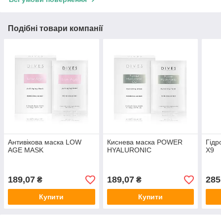
Подібні товари компанії
Антивікова маска LOW
Киснева маска POWER
Гідр
AGE MASK
HYALURONIC
X9
189,07
189,07
285
₴
₴
Купити
Купити