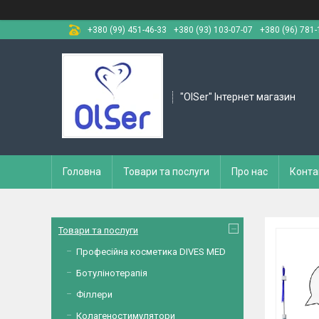
+380 (99) 451-46-33
+380 (93) 103-07-07
+380 (96) 781-
"OlSer" Інтернет магазин
Головна
Товари та послуги
Про нас
Конта
Товари та послуги
Професійна косметика DIVES MED
Ботулінотерапія
Філлери
Колагеностимулятори