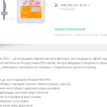
+380 (99) 451-46-33
Менеджер
повернення товару протягом 14 дн
ller PDO – це інноваційні ліфтингові нити-філлери, які поєднують ефект пі
юлі міститься 20 надтонких PDO-нитей, які при введенні створюють щіль
, рівномірно заповнюючи тканини і стимулюючи синтез колагену.
 до застосування Thread-Filler PDO
об’єму у середній третині обличчя (щоки, скроні).
ння носогубних і маріонеткових складок.
ідборіддя, нечіткий овал обличчя.
ія та атрофія м’яких тканин.
зморшки та складки.
ні зони: шия, декольте.