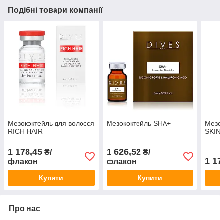
Подібні товари компанії
Мезококтейль для волосся
Мезококтейль SHA+
Мезо
RICH HAIR
SKIN
1 178,45
1 626,52
₴/
₴/
1 1
флакон
флакон
Купити
Купити
Про нас