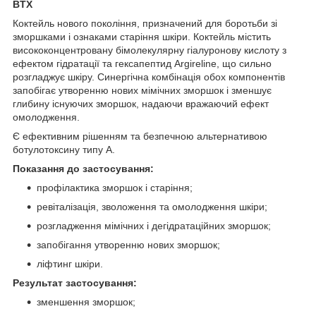
BTX
Коктейль нового покоління, призначений для боротьби зі
зморшками і ознаками старіння шкіри. Коктейль містить
висококонцентровану бімолекулярну гіалуронову кислоту з
ефектом гідратації та гексапептид Argireline, що сильно
розгладжує шкіру. Синергічна комбінація обох компонентів
запобігає утворенню нових мімічних зморшок і зменшує
глибину існуючих зморшок, надаючи вражаючий ефект
омолодження.
Є ефективним рішенням та безпечною альтернативою
ботулотоксину типу А.
Показання до застосування:
профілактика зморшок і старіння;
ревіталізація, зволоження та омолодження шкіри;
розгладження мімічних і дегідратаційних зморшок;
запобігання утворенню нових зморшок;
ліфтинг шкіри.
Результат застосування:
зменшення зморшок;