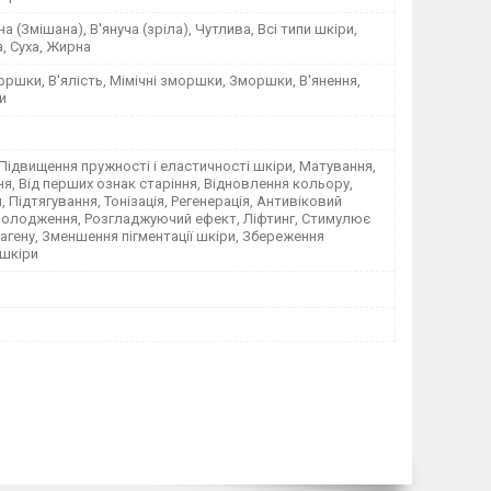
а (Змішана), В'януча (зріла), Чутлива, Всі типи шкіри,
, Суха, Жирна
оршки, В'ялість, Мімічні зморшки, Зморшки, В'янення,
и
 Підвищення пружності і еластичності шкіри, Матування,
я, Від перших ознак старіння, Відновлення кольору,
, Підтягування, Тонізація, Регенерація, Антивіковий
молодження, Розгладжуючий ефект, Ліфтинг, Стимулює
агену, Зменшення пігментації шкіри, Збереження
 шкіри