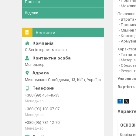
• Помітне
Про нас
• Можлив
Відгуки
Показання
• Втрата 
• Провиса
• Мімічні
Контакти
• Корекці
• Армуван
Характер
OlSer інтернет магазин
• Тип нит
• Матеріа
Менеджер
• Область
• Результ
Упаковка
Микільсько-Слобідська, 13, Київ, Україна
Вартість 
+380 (99) 451-46-33
Менеджер
+380 (93) 103-07-07
Характ
Менеджер
+380 (96) 781-12-70
ОСНОВН
Менеджер
Країна 