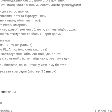
 омолодження без хірургічного втручання;
ість поєднувати з іншими естетичними процедурами.
 до застосування:
еластичності та тургору шкіри;
ння овалу обличчя (птоз);
 та вікові зморшки;
я середньої третини обличчя, вилиць, підборіддя;
ня та стимуляція глибоких шарів дерми.
истики:
ки: SCREW (спіральна)
л: PLLA (полімолочна кислота)
 застосування: обличчя, шия, декольте
ат: тривалий ліфтинг, підтяжка, ревіталізація
:
2 блістера, по 10 ниток у кожному блістері.
вказана за один блістер (10 ниток).
еристики
І
виробник
Південна 