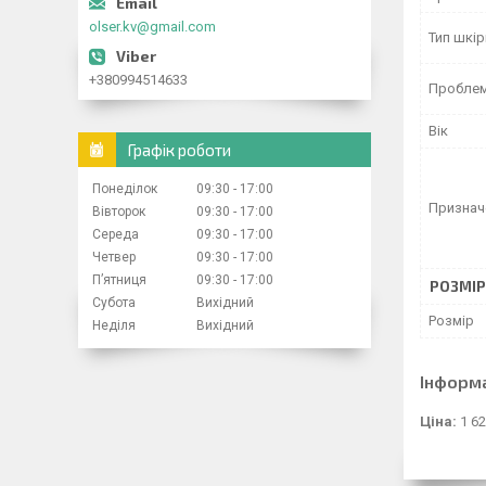
olser.kv@gmail.com
Тип шкір
+380994514633
Проблем
Вік
Графік роботи
Понеділок
09:30
17:00
Признач
Вівторок
09:30
17:00
Середа
09:30
17:00
Четвер
09:30
17:00
Пʼятниця
09:30
17:00
РОЗМІР
Субота
Вихідний
Розмір
Неділя
Вихідний
Інформ
Ціна:
1 62