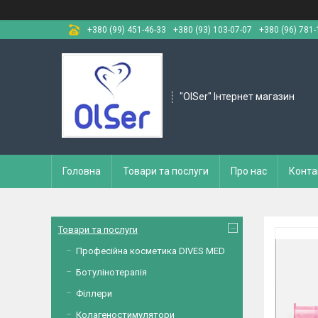
+380 (99) 451-46-33
+380 (93) 103-07-07
+380 (96) 781-
"OlSer" Інтернет магазин
Головна
Товари та послуги
Про нас
Конта
Товари та послуги
Професійна косметика DIVES MED
Ботулінотерапія
Філлери
Колагеностимулятори