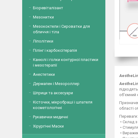
Біоревіталізант
Мезонитки
Мезококтели і Сироватки для
обличчя і тіла
Ліполітики
Пілінг і карбоксітерапія
Канюлі і голки контурної пластики
і мезотерапії
Анестетики
AestheLi
Дермапен і Мезороллер
AestheLi
підходять
Шприци та аксесуари
об’ємний 
Кісточки, мікробраші і шпателя
Призначен
косметологічні
області о
Переваги:
Рукавички медичні
• Склад з
Хірургічні Маски
• Стимуля
• Вираже