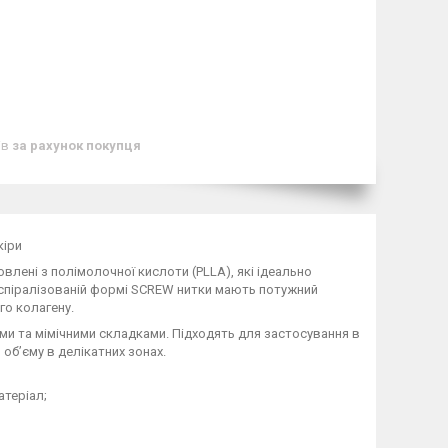
ів
за рахунок покупця
кіри
влені з полімолочної кислоти (PLLA), які ідеально
и спіралізованій формі SCREW нитки мають потужний
го колагену.
ами та мімічними складками. Підходять для застосування в
 об’єму в делікатних зонах.
атеріал;