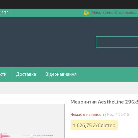
Микільсько-Слобідська, 1
12-70
кти
Доставка
Відеонавчання
Мезонитки AestheLine 29G
Немає в наявності
Код:
102415
1 626,75 ₴/блістер