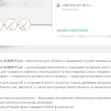
+380 (99) 451-46-33
Менеджер
повернення товару протягом 14 дн
ne SCREW PLLA
— мезонитки для об’ємного армування та ревіталізації ш
ne SCREW PLLA
— це інноваційні мезонитки зі скрученим профілем, вигото
 для тривалого ліфтингу, омолодження та біостимуляції шкіри. Завдяк
ефект і стимулюють активну неоколагенезу — природне утворення ново
і для пацієнтів з ознаками в’ялості, втратою тонусу, дрібними зморшк
бличчя, шиї, декольте, а також для корекції овалу обличчя та незначного
 полімолочної кислоти – безпечний, біосумісний, саморозсмоктуваний м
ція синтезу колагену до 24 місяців;
ний об’ємний ефект завдяки SCREW формі нитки;