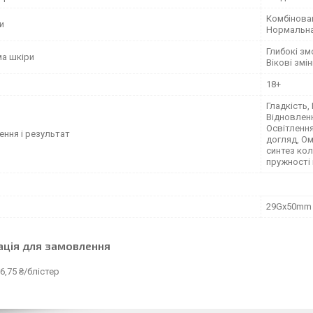
Комбінован
и
Нормальна
Глибокі зм
а шкіри
Вікові змін
18+
Гладкість,
Відновленн
Освітлення
ення і результат
догляд, О
синтез кол
пружності
29Gx50mm
ація для замовлення
6,75 ₴/блістер