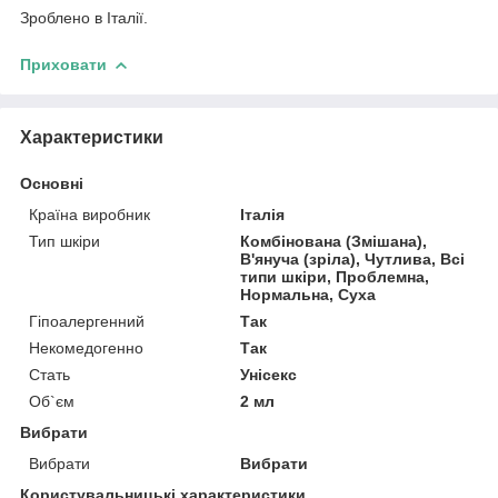
Зроблено в Італії.
Приховати
Характеристики
Основні
Країна виробник
Італія
Тип шкіри
Комбінована (Змішана),
В'януча (зріла), Чутлива, Всі
типи шкіри, Проблемна,
Нормальна, Суха
Гіпоалергенний
Так
Некомедогенно
Так
Стать
Унісекс
Об`єм
2 мл
Вибрати
Вибрати
Вибрати
Користувальницькі характеристики