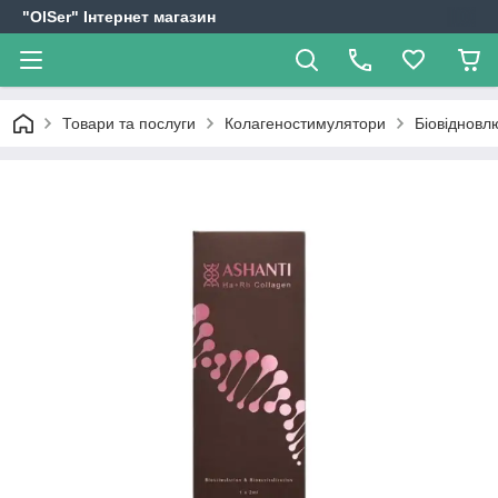
"OlSer" Інтернет магазин
Товари та послуги
Колагеностимулятори
Біовідновл