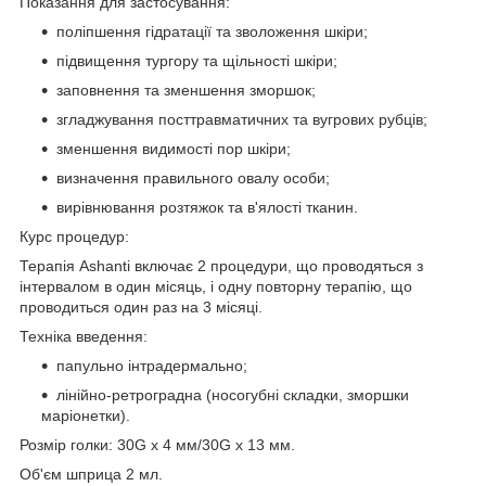
Показання для застосування:
поліпшення гідратації та зволоження шкіри;
підвищення тургору та щільності шкіри;
заповнення та зменшення зморшок;
згладжування посттравматичних та вугрових рубців;
зменшення видимості пор шкіри;
визначення правильного овалу особи;
вирівнювання розтяжок та в'ялості тканин.
Курс процедур:
Терапія Ashanti включає 2 процедури, що проводяться з
інтервалом в один місяць, і одну повторну терапію, що
проводиться один раз на 3 місяці.
Техніка введення:
папульно інтрадермально;
лінійно-ретроградна (носогубні складки, зморшки
маріонетки).
Розмір голки: 30G х 4 мм/30G х 13 мм.
Об'єм шприца 2 мл.