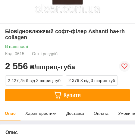
Біовідновлюючий софт-філер Ashanti ha+rh
collagen
В наявності
Код: 0615
Опт і роздріб
2 556
₴/шприц-туба
2 427,75 ₴
від 2 шприц-туб
2 376 ₴
від 3 шприц-туб
Купити
Опис
Характеристики
Доставка
Оплата
Умови п
Опис