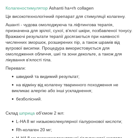
Колагеностимулятор
Ashanti ha+rh collagen
Це високотехнологічний препарат для стимуляції колагену.
Ашанті - чудова омолоджуюча та ліфтингова терапія,
призначена для зрілої, сухої, в'ялої шкіри, позбавленої тонусу.
Вражаючі результати терапії досягаються при наявності
численних зморшок, розширених пір, а також шрамів від
вугрової висипки. Процедура використовується для
омолодження обличчя, шиї та зони декольте, а також для
лікування в'ялості тіла.
Переваги:
швидкий та видимий результат;
на відміну від колагену тваринного походження не
викликає алергію або інші ускладнення;
безболісний.
Склад
шприца
об'ємом 2 мл:
L-HA 8 мг низькомолекулярної гіалуронової кислоти;
Rh-колаген 20 мг;
H-HA 8 мг високомолекулярної гіалуронової кислоти.