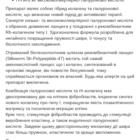
Препарат являє собою гібрид колагену та гіалуронової
кислоти, що визначає новий підхід до антивікової терапії.
Синергія низько- та високомолекулярної гіалуронової кислоти
з обраною довжиною ланцюга у поєднанні з рекомбінантним
Rh-колагеном типу I. Удосконалена формула розроблена для
негайного покращення пружності шкіри, її тонусу та
біологічного омолодження.
Отриманий біотехнологічним шляхом рекомбінантний ланцюг
(Silkworm Sh-Polypeptide-47) містить той самий
амінокислотний ланцюг, що і колаген, синтезований в
організмі людини, він повністю біосумісний, тому
сприймається організмом як власний. Будь-яка алергія на цей
препарат виключена.
Комбінація гіалуронової кислоти та rh-колагену має
двоспрямовану дію на клітини фібробластів, ініціюючи синтез
нового колагену про-типу I, покращуючи якість позаклітинного
матриксу та посилюючи міграцію клітин.
Крім того, стимуляція фібробластів призводить до стимуляції
вироблення еластину, а також ендогенної гіалуронової
кислоти. Завдяки цьому двосторонньому механізму дії шкіра
стає більш пружною, еластичною та краще зволоженою.