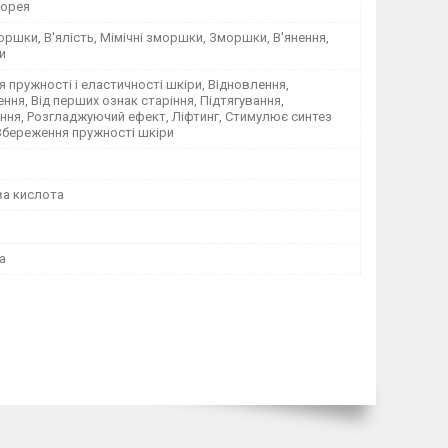
Корея
оршки, В'ялість, Мімічні зморшки, Зморшки, В'янення,
и
 пружності і еластичності шкіри, Відновлення,
ня, Від перших ознак старіння, Підтягування,
ня, Розгладжуючий ефект, Ліфтинг, Стимулює синтез
Збереження пружності шкіри
ва кислота
а