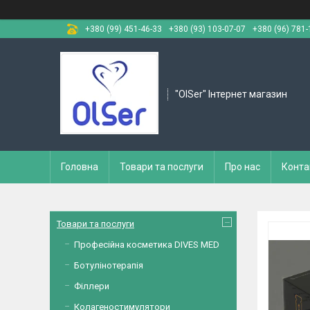
+380 (99) 451-46-33
+380 (93) 103-07-07
+380 (96) 781-
"OlSer" Інтернет магазин
Головна
Товари та послуги
Про нас
Конта
Товари та послуги
Професійна косметика DIVES MED
Ботулінотерапія
Філлери
Колагеностимулятори