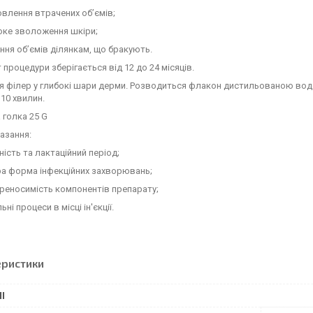
лення втрачених об’ємів;
е зволоження шкіри;
я об’ємів ділянкам, що бракують.
 процедури зберігається від 12 до 24 місяців.
 філер у глибокі шари дерми. Розводиться флакон дистильованою водою
10 хвилин.
 голка 25 G
азання:
сть та лактаційний період;
 форма інфекційних захворювань;
носимість компонентів препарату;
і процеси в місці ін'єкції.
еристики
І