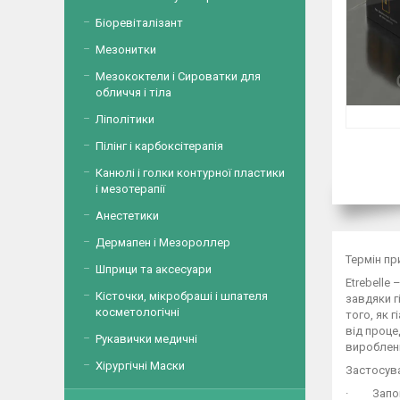
Біоревіталізант
Мезонитки
Мезококтели і Сироватки для
обличчя і тіла
Ліполітики
Пілінг і карбоксітерапія
Канюлі і голки контурної пластики
і мезотерапії
Анестетики
Дермапен і Мезороллер
Термін пр
Шприци та аксесуари
Etrebelle 
Кісточки, мікробраші і шпателя
завдяки г
косметологічні
того, як 
від проце
Рукавички медичні
вироблен
Хірургічні Маски
Застосув
· Заповн