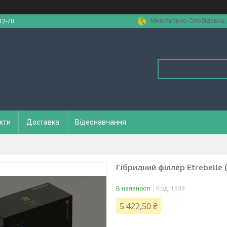
Микільсько-Слобідська, 1
12-70
кти
Доставка
Відеонавчання
Гібридний філлер Etrebelle 
В наявності
Код:
1539
5 422,50 ₴