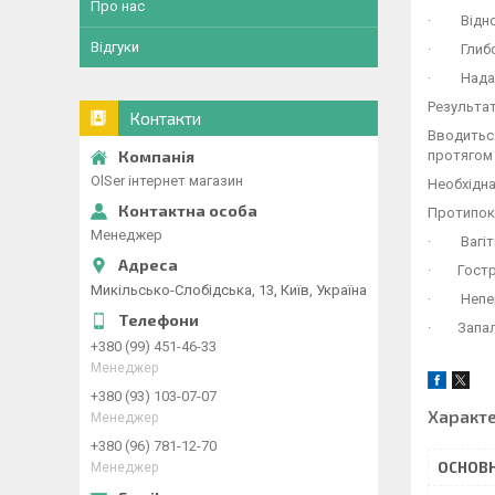
Про нас
· Віднов
Відгуки
· Глибок
· Наданн
Результат
Контакти
Вводиться
протягом 
OlSer інтернет магазин
Необхідна
Протипок
Менеджер
· Вагітні
· Гостра
Микільсько-Слобідська, 13, Київ, Україна
· Непере
· Запальн
+380 (99) 451-46-33
Менеджер
+380 (93) 103-07-07
Характ
Менеджер
+380 (96) 781-12-70
ОСНОВН
Менеджер