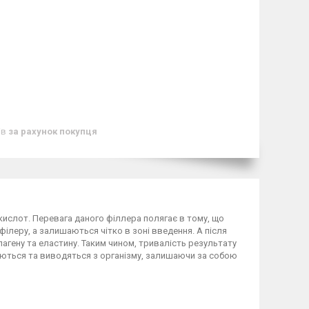
ів
за рахунок покупця
 кислот. Перевага даного філлера полягає в тому, що
філеру, а залишаються чітко в зоні введення. А після
агену та еластину. Таким чином, тривалість результату
няються та виводяться з організму, залишаючи за собою