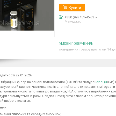
Купити
+380 (99) 451-46-33
Менеджер
повернення товару протягом 14 дн
идатності 22.01.2026
– гібридний філер на основі полімолочної (170 мг) та гіалурон
ової (3
0 мг)
іалуроновій кислоті частинки полімолочної кислоти не дають мігрувати 
гіалуронова кислота починає розпадатися, PLA стимулює вироблення кол
дури збільшується в рази. Обидва інгредієнти з часом повністю розчи
ий шкірою колаген.
ання:
ення глибоких та середніх зморшок;