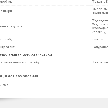
виробник
Південна 
Глибокі зм
а шкіри
Вікові змін
Підвищення
Оздоровлен
ення і результат
Омолоджен
колагену, 
а засобу
Флакон
інгредієнти
Гіалуроно
УВАЛЬНИЦЬКІ ХАРАКТЕРИСТИКИ
кація косметичного засобу
Професійн
ація для замовлення
2,50 ₴