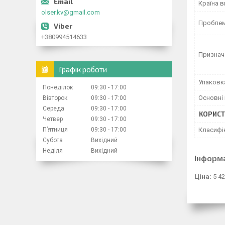
Країна 
olser.kv@gmail.com
Проблем
+380994514633
Признач
Графік роботи
Упаковк
Понеділок
09:30
17:00
Основні 
Вівторок
09:30
17:00
Середа
09:30
17:00
КОРИСТ
Четвер
09:30
17:00
Пʼятниця
09:30
17:00
Класифі
Субота
Вихідний
Неділя
Вихідний
Інформ
Ціна:
5 42