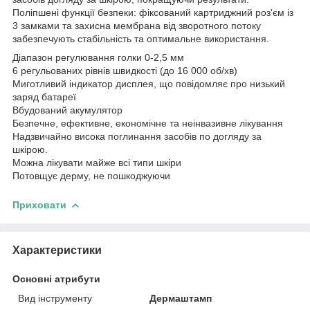
Поліпшені функції безпеки: фіксований картриджний роз'єм із
3 замками та захисна мембрана від зворотного потоку
забезпечують стабільність та оптимальне використання.
Діапазон регулювання голки 0-2,5 мм
6 регульованих рівнів швидкості (до 16 000 об/хв)
Миготливий індикатор дисплея, що повідомляє про низький
заряд батареї
Вбудований акумулятор
Безпечне, ефективне, економічне та неінвазивне лікування
Надзвичайно висока поглинання засобів по догляду за
шкірою.
Можна лікувати майже всі типи шкіри
Потовщує дерму, не пошкоджуючи
Приховати
Характеристики
Основні атрибути
Вид інструменту
Дермаштамп