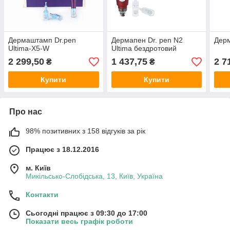
Дермаштамп Dr.pen
Дермапен Dr. pen N2
Дерм
Ultima-X5-W
Ultima бездротовий
2 299,50
1 437,75
2 7
₴
₴
Купити
Купити
Про нас
98% позитивних з 158 відгуків за рік
Працює з 18.12.2016
м. Київ
Микільсько-Слобідська, 13, Київ, Україна
Контакти
Сьогодні працює з 09:30 до 17:00
Показати весь графік роботи