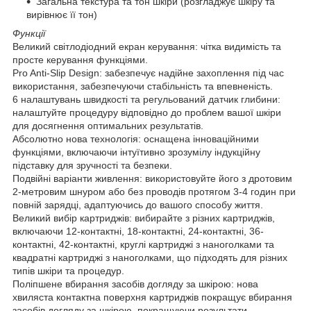
Загальна текстура та тон шкіри (розгладжує шкіру та
вирівнює її тон)
Функції
Великий світлодіодний екран керування: чітка видимість та
просте керування функціями.
Pro Anti-Slip Design: забезпечує надійне захоплення під час
використання, забезпечуючи стабільність та впевненість.
6 налаштувань швидкості та регульований датчик глибини:
налаштуйте процедуру відповідно до проблем вашої шкіри
для досягнення оптимальних результатів.
Абсолютно нова технологія: оснащена інноваційними
функціями, включаючи інтуїтивно зрозумілу індукційну
підставку для зручності та безпеки.
Подвійні варіанти живлення: використовуйте його з дротовим
2-метровим шнуром або без проводів протягом 3-4 годин при
повній зарядці, адаптуючись до вашого способу життя.
Великий вибір картриджів: вибирайте з різних картриджів,
включаючи 12-контактні, 18-контактні, 24-контактні, 36-
контактні, 42-контактні, круглі картриджі з наноголками та
квадратні картриджі з наноголками, що підходять для різних
типів шкіри та процедур.
Поліпшене вбирання засобів догляду за шкірою: нова
хвиляста контактна поверхня картриджів покращує вбирання
засобів догляду за шкірою, покращуючи результати.