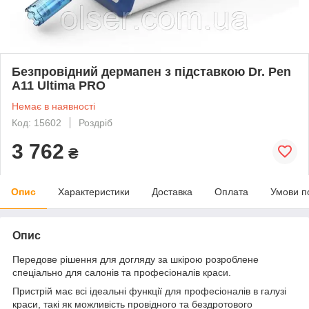
Безпровідний дермапен з підставкою Dr. Pen
A11 Ultima PRO
Немає в наявності
Код: 15602
Роздріб
3 762
₴
Опис
Характеристики
Доставка
Оплата
Умови п
Опис
Передове рішення для догляду за шкірою розроблене
спеціально для салонів та професіоналів краси.
Пристрій має всі ідеальні функції для професіоналів в галузі
краси, такі як можливість провідного та бездротового