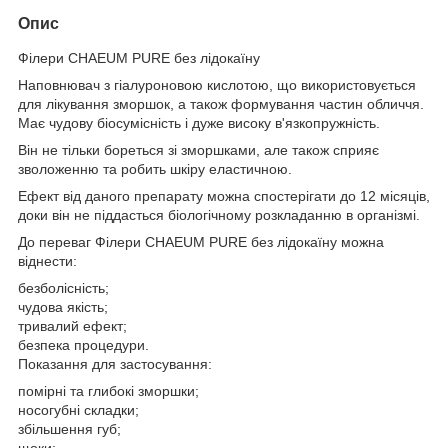
Опис
Філери CHAEUM PURE без лідокаїну
Наповнювач з гіалуроновою кислотою, що використовується
для лікування зморшок, а також формування частин обличчя.
Має чудову біосумісність і дуже високу в'язкопружність.
Він не тільки бореться зі зморшками, але також сприяє
зволоженню та робить шкіру еластичною.
Ефект від даного препарату можна спостерігати до 12 місяців,
доки він не піддасться біологічному розкладанню в організмі.
До переваг Філери CHAEUM PURE без лідокаїну можна
віднести:
безболісність;
чудова якість;
тривалий ефект;
безпека процедури.
Показання для застосування:
помірні та глибокі зморшки;
носогубні складки;
збільшення губ;
щоки;