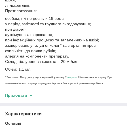
лялькові лінії.
Протипоказання:
особам, які не досягли 18 років;
у період вагітності та грудного вигодовування;
при діабеті;
аутоімунні захворювання;
при інфекційних процесах та запаленнях на шкірі;
захворювань у галузі онкології та згортання крові;
схильність до появи рубців;
алергія на компоненти препарату.
Склад: гіалуронова кислота – 20 мг/мл.
Об'єм: 1,1 мл.
*
Звертаємо Вашу увагу, що в картонній упаковці 2
шприци
. Ціна вказана за шприц. При
замовленні одного шприца шприц реалізується без кортоної упаковки виробника.
Приховати
Характеристики
Основні