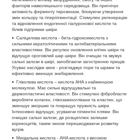
факторів навколишнього середовища. Він пригнічує
активність ферменту тирозинази, блокуючи утворення
змін кольору та гіперпігментації. Стимулює регенерацію
та відновлення ендогенної гіалуронової кислоти та
білків підтримки шкіри.
Саліцилова кислота - бета-гідроксикислота з
сильними кератолітичними та антибактеріальними
властивостями. Він регулює оновлення клітин шкіри та
відлущує ороговілий шар шкіри. Він очищає та звужує
сальні залози в шкірі, запобігаючи загостренню прищів.
Усуває наслідки акне - розгладжує пори та шрами та
ефективно зменшує знебарвлення.
Гліколева кислота – кислота AHA з найменшою
молекулою. Має сильні відлущувальні та
дермопластичні властивості. Він стимулює фібробласти
виробляти колаген, глікозаміноглікани та еластин, що
зменшує зморшки та покращує пружність шкіри.
Інтенсивно відлущує, усуваючи пігментні плями. Він
очищає сальні залози, де розщеплює залишки
корнеоцитів, таким чином перешкоджаючи розвитку
вугрів.
Мигдальна кислота - AHA кислота з високою