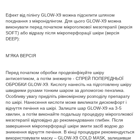
Ефект від пілінгу GLOW-X9 можна підсилити шляхом
поєднання з мікронідлінгом. Для цього GLOW-X9 можна
виконувати перед початком мікроголкової мезотерапії (версія
SOFT) або відразу після мікроперфорації шкіри (версія
DEEP):
М'ЯКА ВЕРСІЯ
Перед початком обробки продезінфікуйте шкіру
антисептиком, а потім знежирте - СПРЕЙ ПОПЕРЕДНЬОЇ
ОБРОБКИ GLOW-X9. Кислоту нанесіть на підготовлену шкіру
швидкими рухами тонким шаром за допомогою пензлика.
Особливу увагу приділіть рівномірному розподілу препарату
по шкірі. Нанесення кислоти може викликати дискомфорт і
відчуття печіння на шкірі. Залиште шар GLOW-X9 на 3-5
хвилин, а потім виконайте подальшу процедуру мікроголкової
мезотерапії відповідно до рекомендованих глибин. Після
завершення мікроперфорації шкіри змити засіб водою до
зникнення відчуття печіння. В кінці процедури рекомендується
використовувати маску – GLOW-X9 COLD MASK, залишивши