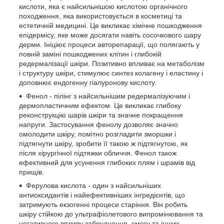
кислоти, яка є найсильнішою кислотою органічного
походження, яка використовується в косметиці та
естетичній медицині. Це викликає хімічне пошкодження
епідермісу, яке може досягати навіть сосочкового шару
дерми. Ініціює процеси авторепарації, що полягають у
повній заміні пошкоджених клітин і глибокій
редермалізації шкіри. Позитивно впливає на метаболізм
і структуру шкіри, стимулює синтез колагену і еластину і
доповнює ендогенну гіалуронову кислоту.
Фенол - пілінг з найсильнішим редермалізуючим і
дермопластичним ефектом. Це викликає глибоку
реконструкцію шарів шкіри та значне покращення
напруги. Застосування фенолу дозволяє значно
омолодити шкіру, помітно розгладити зморшки і
підтягнути шкіру, зробити її такою ж підтягнутою, як
після хірургічної підтяжки обличчя. Фенол також
ефективний для усунення глибоких плям і шрамів від
прищів.
Ферулова кислота - один з найсильніших
антиоксидантів і найефективніших інгредієнтів, що
затримують екзогенні процеси старіння. Він робить
шкіру стійкою до ультрафіолетового випромінювання та
негативного впливу забруднення, смогу та інших