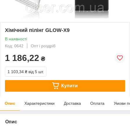
Хімічний пілінг GLOW-X9
В наявності
Код: 0642
Опт і роздріб
1 186,22
₴
1 103,34 ₴
від 5 шт.
Купити
Опис
Характеристики
Доставка
Оплата
Умови п
Опис