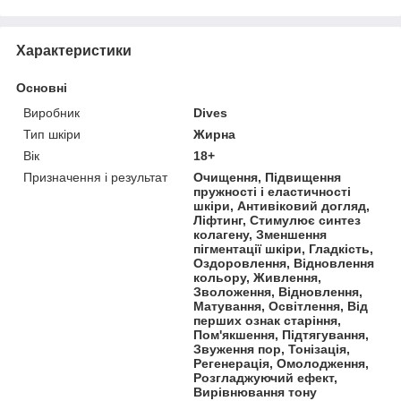
Характеристики
Основні
Виробник
Dives
Тип шкіри
Жирна
Вік
18+
Призначення і результат
Очищення, Підвищення
пружності і еластичності
шкіри, Антивіковий догляд,
Ліфтинг, Стимулює синтез
колагену, Зменшення
пігментації шкіри, Гладкість,
Оздоровлення, Відновлення
кольору, Живлення,
Зволоження, Відновлення,
Матування, Освітлення, Від
перших ознак старіння,
Пом'якшення, Підтягування,
Звуження пор, Тонізація,
Регенерація, Омолодження,
Розгладжуючий ефект,
Вирівнювання тону