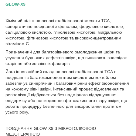
GLOW-X9
Хімічний пілінг на основі стабілізованої кислоти TCA,
синергетично поєднаної з фенолом, феруловою кислотою,
саліциловою кислотою, гліколевою кислотою, мигдальною
кислотою, фітиновою кислотою та висококонцентрованим
вітаміном С.
Призначений для багаторівневого омолодження шкіри та
усунення будь-яких дефектів шкіри, що виникають внаслідок
старіння або зовнішніх факторів.
Його інноваційний склад на основі стабілізованої ТСА в
поєднанні з багатокомпонентним кислотним коктейлем
забезпечує синергічний і багатовимірний ефект біооновлення
на кожному рівні шкіри. Інтенсивний процес відновлення та
ревіталізації відбувається без надмірного відлущування
епідермісу або пошкодження фотозахисного шару шкіри, що
робить процедуру безпечною для використання протягом
усього року.
ПОЄДНАННЯ GLOW-X9 З МІКРОГОЛКОВОЮ
МЕЗОТЕРАПІЄЮ