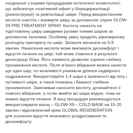
поєднання з іншими процедурами естетичної косметології,
що забезпечує позитивний ефект у біоредермалізації
(реконструкції) та ревіталізації шкіри. Перед використанням
кислоти очистіть і знежирте шкіру за допомогою спрею GLOW-
X9 PRE-TREATMENT SPRAY. Кислоту нанесіть на
підготовлену шкіру швидкими рухами тонким шаром за
допомогою пензлика. Особливу увагу приділіть рівномірному
розподілу препарату по шкірі. Залиште висихати на 5-8
хвилин. Нанесення кислоти може викликати дискомфорт і
відчуття печіння на шкірі. Іній може з'явитися в результаті
денатурації білка. Його наявність дозволяє оцінити глибину
проникнення кислоти. Після м'якого вбирання можна нанести
ще один шар, по можливості уникаючи ділянок надмірного
подразнення. Використовуйте 1-4 шари в залежності від типу і
чутливості шкіри, а також показань і бажаної глибини
проникнення. Закінчивши наносити кислоту, дочекайтеся її
повного вбирання, а потім змийте всі шари водою, поки не
зникне відчуття печіння. В кінці процедури рекомендується
використовувати маску – GLOW-X9 – COLD MASK на 15-20
хвилин і відновлюючий крем GLOBAL REGENERATION
для усунення відчуття можливого роздратування та
дискомфорту.