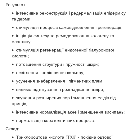
Результат:
інтенсивна реконструкція і редермалізація епідермісу
та дерми;
стимуляція процесів самовідновлення і регенерації;
ініціація синтезу та ремоделювання колагену та
еластину;
стимуляція регенерації ендогенної гіалуронової
кислоти;
потовщення структури і пружності шкіри;
освітлення і поліпшення кольору;
усунення знебарвлення і пігментних плям;
видиме підтягування і розгладження шкіри;
звуження розширених пор і зменшення слідів від
прищів;
інтенсивна нормалізація акне і зменшення висипань;
нормалізація кератолітичних процесів.
Склад:
Трихлороцтова кислота (ТХК) - похідна оцтової