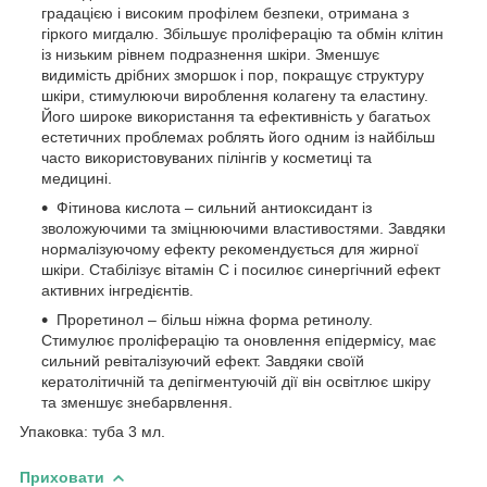
градацією і високим профілем безпеки, отримана з
гіркого мигдалю. Збільшує проліферацію та обмін клітин
із низьким рівнем подразнення шкіри. Зменшує
видимість дрібних зморшок і пор, покращує структуру
шкіри, стимулюючи вироблення колагену та еластину.
Його широке використання та ефективність у багатьох
естетичних проблемах роблять його одним із найбільш
часто використовуваних пілінгів у косметиці та
медицині.
Фітинова кислота – сильний антиоксидант із
зволожуючими та зміцнюючими властивостями. Завдяки
нормалізуючому ефекту рекомендується для жирної
шкіри. Стабілізує вітамін С і посилює синергічний ефект
активних інгредієнтів.
Проретинол – більш ніжна форма ретинолу.
Стимулює проліферацію та оновлення епідермісу, має
сильний ревіталізуючий ефект. Завдяки своїй
кератолітичній та депігментуючій дії він освітлює шкіру
та зменшує знебарвлення.
Упаковка: туба 3 мл.
Приховати