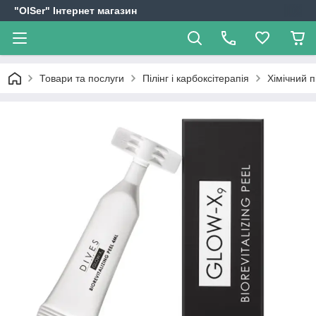
"OlSer" Інтернет магазин
Товари та послуги
Пілінг і карбоксітерапія
Хімічний 