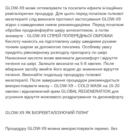
GLOW-X9 може оптимізувати та посилити ефекти ін’єкційних
ревіталізуючих процедур. Для цього перед початком голкової
мезотерапії слід виконати протокол застосування GLOW-X9
згідно з наведеними нижче рекомендаціями. Перед початком
обробки продезінфікуйте шкіру антисептиком, а потім
знежирте - GLOW-X9 СПРЕЙ ПОПЕРЕДНЬОЇ ОБРОБКИ.
Кислоту нанесіть на підготовлену шкіру швидкими рухами
тонким шаром за допомогою пензлика. Особливу увагу
приділіть рівномірному розподілу препарату по шкірі.
Нанесення кислоти може викликати дискомфорт і відчуття
печіння на шкірі. Залиште висихати на 5-8 хвилин. Після
вбирання засобу змийте його водою до зникнення відчуття
печіння. Виконайте подальшу процедуру голкової
мезотерапії. Після завершення процедури рекомендується
використовувати маску – GLOW-X9 – COLD MASK на 15-20
хвилин і відновлюючий крем GLOBAL REGENERATION для
усунення відчуття можливого роздратування та дискомфорту.
GLOW-X9 ЯК БІОРЕВІТАЛІЗУЮЧИЙ ПІЛІНГ
Процедуру GLOW-X9 можна використовувати окремо, без