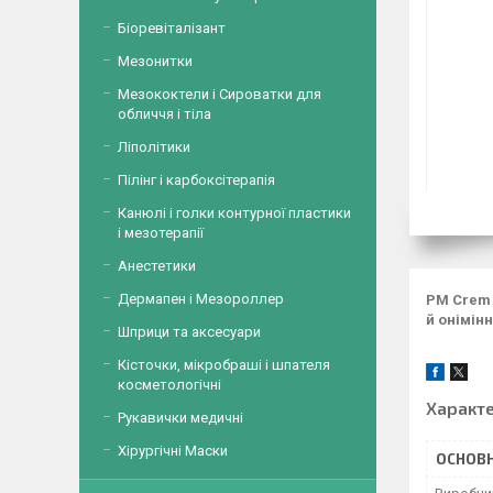
Біоревіталізант
Мезонитки
Мезококтели і Сироватки для
обличчя і тіла
Ліполітики
Пілінг і карбоксітерапія
Канюлі і голки контурної пластики
і мезотерапії
Анестетики
Дермапен і Мезороллер
PM Crem 
й онімінн
Шприци та аксесуари
Кісточки, мікробраші і шпателя
косметологічні
Характ
Рукавички медичні
Хірургічні Маски
ОСНОВН