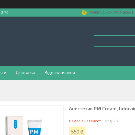
Микільсько-Слобідська, 1
12-70
кти
Доставка
Відеонавчання
Анестетик PM Cream, lidocai
Немає в наявності
Код:
207
550 ₴