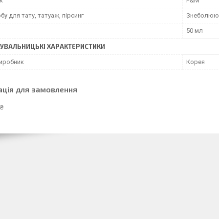
к
P&M
бу для тату, татуаж, пірсинг
Знеболююч
50 мл
УВАЛЬНИЦЬКІ ХАРАКТЕРИСТИКИ
виробник
Корея
ація для замовлення
 ₴