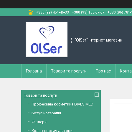
+380 (99) 451-46-33
+380 (93) 103-07-07
+380 (96) 781-
"OlSer" Інтернет магазин
Головна
Товари та послуги
Про нас
Конта
Товари та послуги
Професійна косметика DIVES MED
Ботулінотерапія
Філлери
Колагеностимулятори