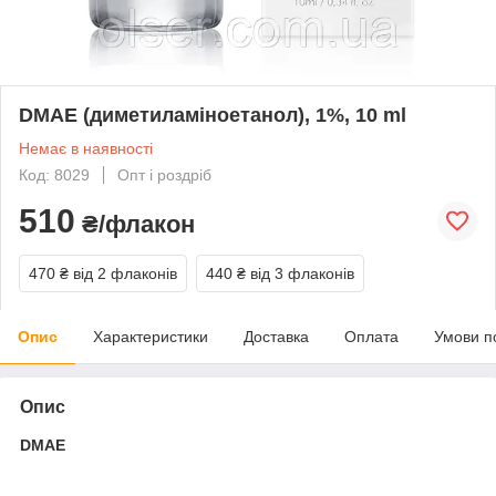
DMAE (диметиламіноетанол), 1%, 10 ml
Немає в наявності
Код: 8029
Опт і роздріб
510
₴/флакон
470 ₴
від 2 флаконів
440 ₴
від 3 флаконів
Опис
Характеристики
Доставка
Оплата
Умови п
Опис
DMAE