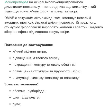
Монопрепарат
на основі висококонцентрованого
диметиламіноетанолу – попередника ацетилхоліну, який
підвищує тонус м'язів шкіри та повертає шкірі.
DMAE є потужним антиоксидантом, зменшує невеликі
зморшки, протидіє в'ялості шкіри і повертає їй пружність,
стимулює фібробласти виробляти колаген і еластин і надовго
зберігає ефект підвищення тонусу шкіри.
Показання до застосування:
м’який ліфтинг шкіри;
підвищення м’язового тонусу;
покращення контуру та овалу обличчя;
потовщення структури та пружності шкіри;
стимуляція синтезу колагену та еластину.
Зона застосування:
обличчя, підборіддя;
шия та декольте;
руки;