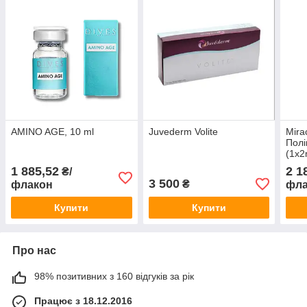
AMINO AGE, 10 ml
Juvederm Volite
Mira
Полі
(1x2
1 885,52
2 1
₴/
3 500
₴
флакон
фла
Купити
Купити
Про нас
98% позитивних з 160 відгуків за рік
Працює з 18.12.2016