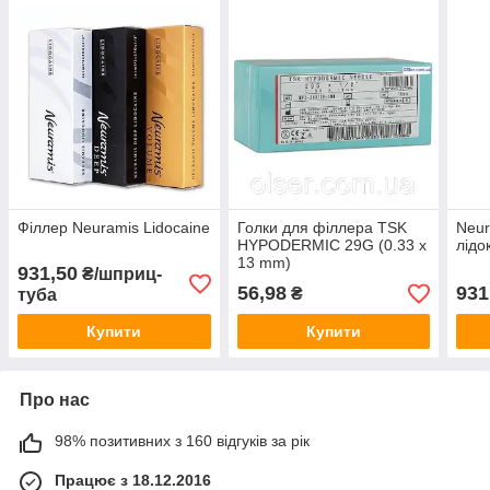
Філлер Neuramis Lidocaine
Голки для філлера TSK
Neur
HYPODERMIC 29G (0.33 х
лідо
13 mm)
931,50
₴/шприц-
56,98
931
₴
туба
Купити
Купити
Про нас
98% позитивних з 160 відгуків за рік
Працює з 18.12.2016