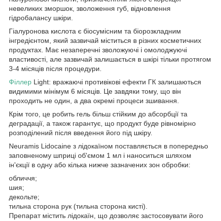
невеликих зморшок, зволоження губ, відновлення
гідробалансу шкіри.
Гіалуронова кислота є біосумісним та біорозкладним
інгредієнтом, який зазвичай міститься в різних косметичних
продуктах. Має незаперечні зволожуючі і омолоджуючі
властивості, але зазвичай залишається в шкірі тільки протягом
3-4 місяців після процедури.
Філлер
Light: вражаючі противікові ефекти ГК залишаються
видимими мінімум 6 місяців. Це завдяки тому, що він
проходить не один, а два окремі процеси зшивання.
Крім того, це робить гель більш стійким до абсорбції та
деградації, а також гарантує, що продукт буде рівномірно
розподілений після введення його під шкіру.
Neuramis Lidocaine з лідокаїном поставляється в попередньо
заповненому шприці об'ємом 1 мл і наноситься шляхом
ін'єкції в одну або кілька нижче зазначених зон обробки:
обличчя;
шия;
декольте;
тильна сторона рук (тильна сторона кисті).
Препарат містить лідокаїн, що дозволяє застосовувати його