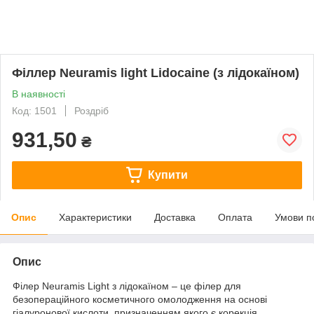
Філлер Neuramis light Lidocaine (з лідокаїном)
В наявності
Код: 1501
Роздріб
931,50
₴
Купити
Опис
Характеристики
Доставка
Оплата
Умови п
Опис
Філер Neuramis Light з лідокаїном – це філер для
безопераційного косметичного омолодження на основі
гіалуронової кислоти, призначенням якого є корекція