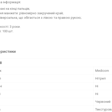
а інформація:
ні на кінці пальців;
я манжети: рівномірно закручений край;
іверсальна, що збігається з лівою та правою рукою;
кості: 3 роки.
: 100 шт.
еристики
І
к
Medicom
л
Нітрил
ні
Ні
і
Ні
Червоний
а
Текстурова