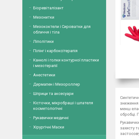
Біоревіталізант
Мезонитки
Мезококтели і Сироватки для
обличчя і тіла
Ліполітики
Пілінг і карбоксітерапія
Канюлі і голки контурної пластики
і мезотерапії
Анестетики
Дермапен і Мезороллер
Шприци та аксесуари
Синтетичн
Кісточки, мікробраші і шпателя
зниження 
косметологічні
менш елас
обробці. 
Рукавички медичні
Рукавички
Хірургічні Маски
захисту т
застосову