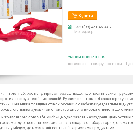
Купити
+380 (99) 451-46-33
Менеджер
повернення товару протягом 14 дн
ий нітрил набирає популярності серед людей, що носять захисні рукав
проти латексу алергічних реакцій. Рукавички нітрилові характеризуютьс
тичні. Невелика товщина стінок рукавичок забезпечує ідеальне відчутт
Перевагою даних рукавичок є також відносно висока стійкість до хімічн
 нітрилові Medicom SafeTouch - це одноразові, неопудрені, діагностичні 
а рекомендуються для використання в лікарнях, лабораторіях, стоматоло
вати у місцях, де можливий контакт із харчовими продуктами.