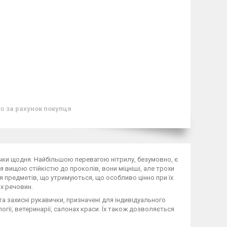
ів
за рахунок покупця
ички щодня. Найбільшою перевагою нітрилу, безумовно, є
я вищою стійкістю до проколів, вони міцніші, але трохи
я предметів, що утримуються, що особливо цінно при їх
их речовин.
та захисні рукавички, призначені для індивідуального
гії, ветеринарії, салонах краси. Їх також дозволяється