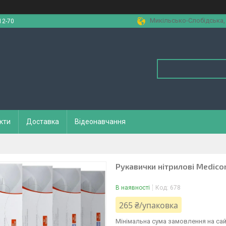
Микільсько-Слобідська, 1
12-70
кти
Доставка
Відеонавчання
Рукавички нітрилові Medico
В наявності
Код:
678
265 ₴/упаковка
Мінімальна сума замовлення на сай